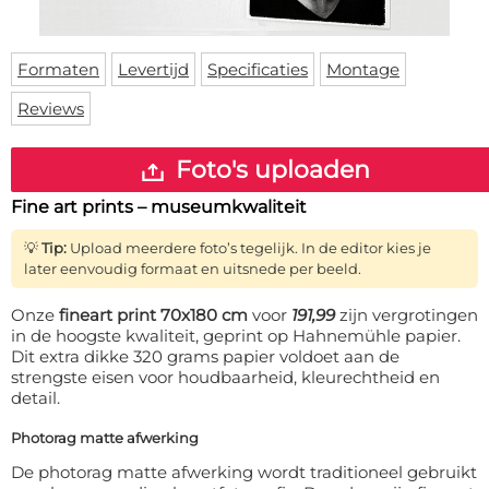
Deurmat
Over ons
Vloermat
Levertijden
Skateboard deck
Formaten
Levertijd
Specificaties
Montage
Inloggen
Reviews
WhatsApp
Foto's uploaden
Fine art prints – museumkwaliteit
💡
Tip:
Upload meerdere foto’s tegelijk. In de editor kies je
later eenvoudig formaat en uitsnede per beeld.
Onze
fineart print 70x180 cm
voor
191,99
zijn vergrotingen
in de hoogste kwaliteit, geprint op Hahnemühle papier.
Dit extra dikke 320 grams papier voldoet aan de
strengste eisen voor houdbaarheid, kleurechtheid en
detail.
Photorag matte afwerking
De photorag matte afwerking wordt traditioneel gebruikt