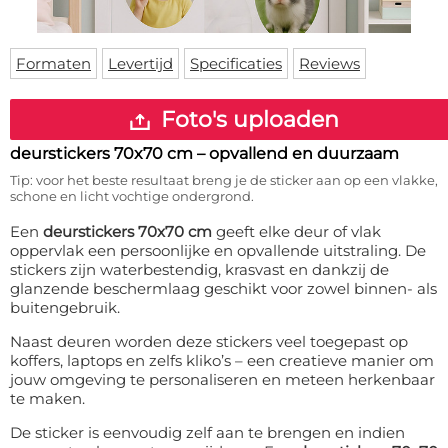
Deurmat
Over ons
Vloermat
Levertijden
Skateboard deck
Formaten
Levertijd
Specificaties
Reviews
Inloggen
WhatsApp
Foto's uploaden
deurstickers 70x70 cm
– opvallend en duurzaam
Tip: voor het beste resultaat breng je de sticker aan op een vlakke,
schone en licht vochtige ondergrond.
Een
deurstickers 70x70 cm
geeft elke deur of vlak
oppervlak een persoonlijke en opvallende uitstraling. De
stickers zijn waterbestendig, krasvast en dankzij de
glanzende beschermlaag geschikt voor zowel binnen- als
buitengebruik.
Naast deuren worden deze stickers veel toegepast op
koffers, laptops en zelfs kliko’s – een creatieve manier om
jouw omgeving te personaliseren en meteen herkenbaar
te maken.
De sticker is eenvoudig zelf aan te brengen en indien