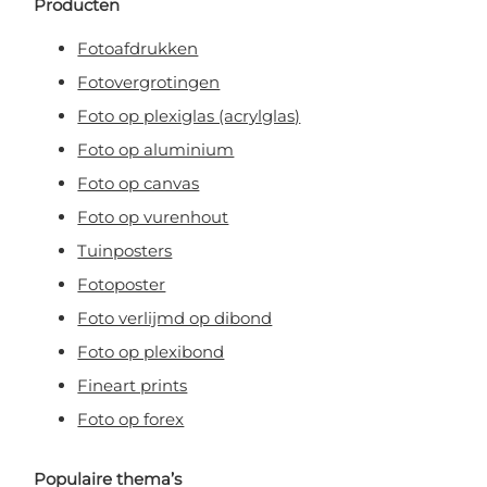
Producten
Fotoafdrukken
Fotovergrotingen
Foto op plexiglas (acrylglas)
Foto op aluminium
Foto op canvas
Foto op vurenhout
Tuinposters
Fotoposter
Foto verlijmd op dibond
Foto op plexibond
Fineart prints
Foto op forex
Populaire thema’s