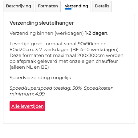
Deurmat
Beschrijving
Formaten
Verzending
Details
Over ons
Vloermat
Levertijden
Skateboard deck
Verzending sleutelhanger
Inloggen
WhatsApp
Verzending binnen (werkdagen)
1-2 dagen
.
Levertijd groot formaat vanaf 90x90cm en
80x120cm: 3-7 werkdagen (BE 4-10 werkdagen)
Deze formaten tot maximaal 200x300cm worden
op afspraak geleverd met onze eigen chauffeur
(alleen NL en BE)
Spoedverzending mogelijk
Spoed/superspoed toeslag: 30%, Spoedkosten
minimum: 4,99
Alle levertijden