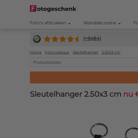
Foto's afdrukken
Wanddecoratie
F
(+
9484
)
Home
Fotocadeaus
Sleutelhanger
2.50x3 cm
Sleutelhanger 2.50x3 cm
nu 