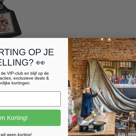
RTING OP JE
LLING? 👀
r de VIP-club en blijf op de
acties, exclusieve deals &
nlijke kortingen.
im Korting!
in voor onze nieuwsbrief en ontvang
10% ex
 wil geen korting!