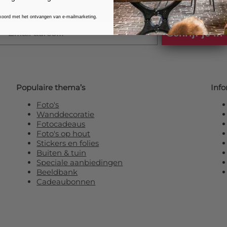
kkoord met het ontvangen van e-mailmarketing.
Email
Schrijf je in
Populaire thema’s
Info
Foto's
Wanddecoratie
Fotocadeaus
Foto's op hout
Stickers en folies
Buiten & tuin
Speciale aanbiedingen
Beeldbank
Cadeaubonnen