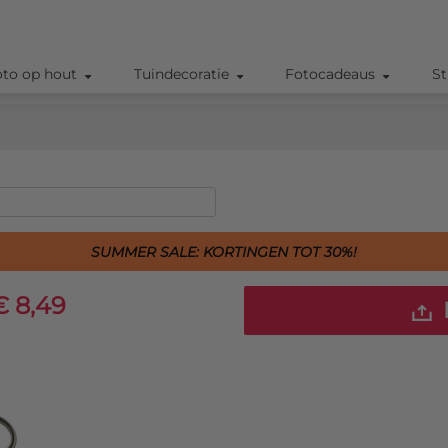
oto op hout
Tuindecoratie
Fotocadeaus
St
SUMMER SALE: KORTINGEN TOT 30%!
€ 8,49