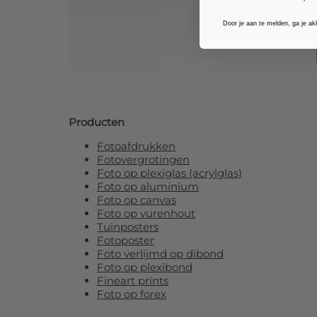
Door je aan te melden, ga je a
Producten
Fotoafdrukken
Fotovergrotingen
Foto op plexiglas (acrylglas)
Foto op aluminium
Foto op canvas
Foto op vurenhout
Tuinposters
Fotoposter
Foto verlijmd op dibond
Foto op plexibond
Fineart prints
Foto op forex