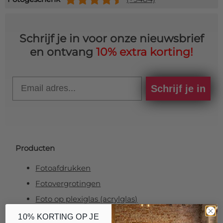
Schrijf je in voor onze nieuwsbrief
en ontvang
10% extra korting!
Email
Schrijf je in
Producten
Fotoafdrukken
Fotovergrotingen
Foto op plexiglas (acrylglas)
Foto op aluminium
10% KORTING OP JE