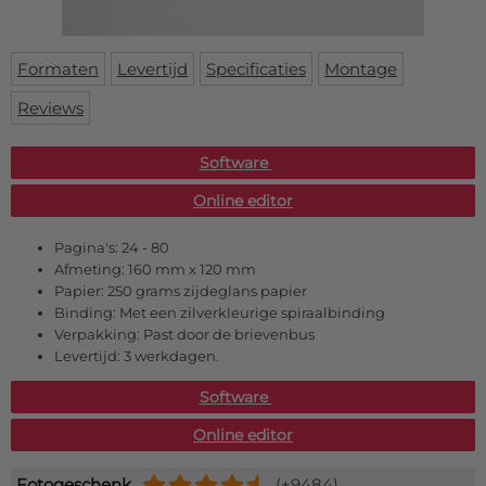
Deurmat
Over ons
Vloermat
Levertijden
Skateboard deck
Formaten
Levertijd
Specificaties
Montage
Inloggen
Reviews
WhatsApp
Software
Online editor
Pagina's:
24 - 80
Afmeting:
160 mm x 120 mm
Papier:
250 grams zijdeglans papier
Binding:
Met een zilverkleurige spiraalbinding
Verpakking:
Past door de brievenbus
Levertijd:
3 werkdagen.
Software
Online editor
Fotogeschenk
(+9484)