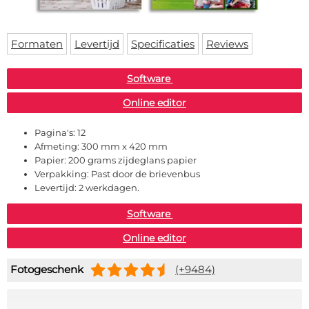
Deurmat
Over ons
Vloermat
Levertijden
Skateboard deck
Formaten
Levertijd
Specificaties
Reviews
Inloggen
WhatsApp
Software
Online editor
Pagina's:
12
Afmeting:
300 mm x 420 mm
Papier:
200 grams zijdeglans papier
Verpakking:
Past door de brievenbus
Levertijd:
2 werkdagen.
Software
Online editor
Fotogeschenk
(+9484)