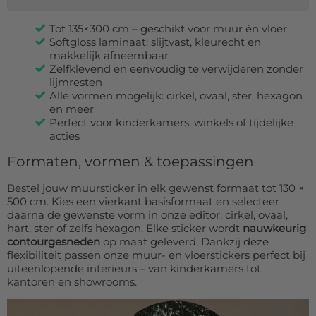
80x120 cm
nu € 69,99
Tot 135×300 cm – geschikt voor muur én vloer
Softgloss laminaat: slijtvast, kleurecht en
80x205 cm
€ 134,99
makkelijk afneembaar
Zelfklevend en eenvoudig te verwijderen zonder
100x150 cm
€ 124,99
lijmresten
Alle vormen mogelijk: cirkel, ovaal, ster, hexagon
120x200 cm
€ 186,99
en meer
Perfect voor kinderkamers, winkels of tijdelijke
130x200 cm
€ 199,99
acties
Formaten, vormen & toepassingen
Bestel jouw muursticker in elk gewenst formaat tot 130 ×
500 cm. Kies een vierkant basisformaat en selecteer
daarna de gewenste vorm in onze editor: cirkel, ovaal,
hart, ster of zelfs hexagon. Elke sticker wordt
nauwkeurig
contourgesneden
op maat geleverd. Dankzij deze
flexibiliteit passen onze muur- en vloerstickers perfect bij
uiteenlopende interieurs – van kinderkamers tot
kantoren en showrooms.