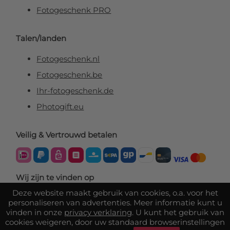
Fotogeschenk PRO
Talen/landen
Fotogeschenk.nl
Fotogeschenk.be
Ihr-fotogeschenk.de
Photogift.eu
Veilig & Vertrouwd betalen
Wij zijn te vinden op
Deze website maakt gebruik van cookies, o.a. voor het
personaliseren van advertenties. Meer informatie kunt u
vinden in onze
privacy verklaring
. U kunt het gebruik van
cookies weigeren, door uw standaard browserinstellingen