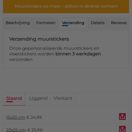
Deurmat
Muurstickers op maat
– stijlvol in diverse vormen!
Over ons
Vloermat
Levertijden
Skateboard deck
Inloggen
Beschrijving
Formaten
Verzending
Details
Reviews
WhatsApp
Verzending muurstickers
Onze gepersonaliseerde muurstickers en
vloerstickers worden
binnen 3 werkdagen
verzonden.
Staand
Liggend
Vierkant
15x20 cm
€ 24,99
20x25 cm
€ 25,99