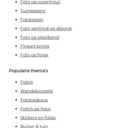
Foto op vurenhout
Tuinposters
Fotoposter
Foto verlijmd op dibond
Foto op plexibond
Fineart prints
Foto op forex
Populaire thema’s
Foto's
Wanddecoratie
Fotocadeaus
Foto's op hout
Stickers en folies
Buiten & tuin