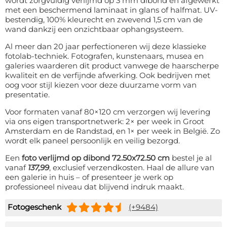
wordt zorgvuldig verlijmd op 3 mm dibond en afgewerkt
met een beschermend laminaat in glans of halfmat. UV-
bestendig, 100% kleurecht en zwevend 1,5 cm van de
wand dankzij een onzichtbaar ophangsysteem.
Al meer dan 20 jaar perfectioneren wij deze klassieke
fotolab-techniek. Fotografen, kunstenaars, musea en
galeries waarderen dit product vanwege de haarscherpe
kwaliteit en de verfijnde afwerking. Ook bedrijven met
oog voor stijl kiezen voor deze duurzame vorm van
presentatie.
Voor formaten vanaf 80×120 cm verzorgen wij levering
via ons eigen transportnetwerk: 2× per week in Groot
Amsterdam en de Randstad, en 1× per week in België. Zo
wordt elk paneel persoonlijk en veilig bezorgd.
Een
foto verlijmd op dibond 72.50x72.50 cm
bestel je al
vanaf
137,99
, exclusief verzendkosten. Haal de allure van
een galerie in huis – of presenteer je werk op
professioneel niveau dat blijvend indruk maakt.
Fotogeschenk
(+9484)