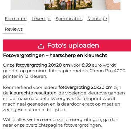
Deurmat
Over ons
Vloermat
Levertijden
Skateboard deck
Formaten
Levertijd
Specificaties
Montage
Inloggen
Reviews
WhatsApp
Foto's uploaden
Fotovergrotingen – haarscherp en kleurecht
Onze
fotovergroting 20x20 cm
voor
8,99
euro wordt
geprint op premium fotopapier met de Canon Pro 4000
printer in 12 kleuren.
Kenmerkend voor iedere
fotovergroting 20x20 cm
zijn
de
kleurechte resultaten
, de vloeiende kleurovergangen
en de maximale detailweergave. De fotoprint wordt
machinaal gesneden en is daardoor exact op maat en
zeer geschikt om in te lijsten.
Wil je alles weten over onze fotovergrotingen, ga dan
naar onze
overzichtspagina fotovergrotingen
.