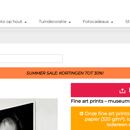
oto op hout
Tuindecoratie
Fotocadeaus
St
SUMMER SALE: KORTINGEN TOT 30%!
Fine art prints – museum
🎨 Onze
fine art prints
papier (320 g/m²). 
iedereen 