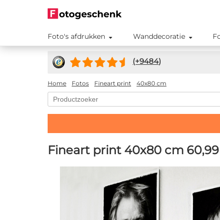
Foto's afdrukken
Wanddecoratie
F
(+
9484
)
Home
Fotos
Fineart print
40x80 cm
Fineart print 40x80 cm
60,99