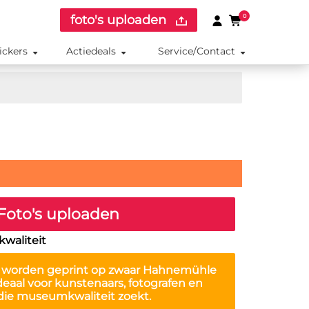
foto's uploaden
0
ickers
Actiedeals
Service/Contact
Foto's uploaden
kwaliteit
worden geprint op zwaar Hahnemühle
Ideaal voor kunstenaars, fotografen en
die museumkwaliteit zoekt.