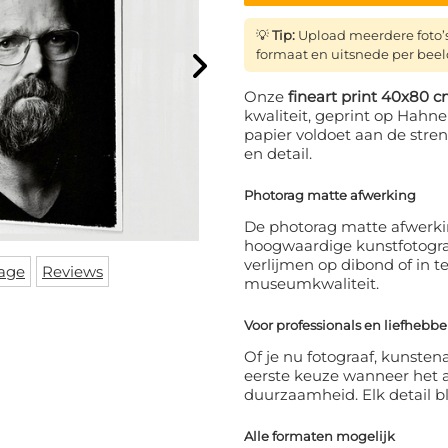
💡
Tip:
Upload meerdere foto’s 
formaat en uitsnede per beel
Onze
fineart print 40x80 
kwaliteit, geprint op Hahn
papier voldoet aan de stre
en detail.
Photorag matte afwerking
De photorag matte afwerkin
hoogwaardige kunstfotografi
verlijmen op dibond of in t
age
Reviews
museumkwaliteit.
Voor professionals en liefhebbe
Of je nu fotograaf, kunstena
eerste keuze wanneer het 
duurzaamheid. Elk detail bl
Alle formaten mogelijk