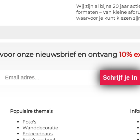
Wij zijn al bijna 20 jaar act
formaten – van kleine afdr
waarvoor je kunt kiezen zi
in voor onze nieuwsbrief en ontvang
10% ex
Email
Schrijf je in
Populaire thema’s
Info
Foto's
Wanddecoratie
Fotocadeaus
Foto's op hout