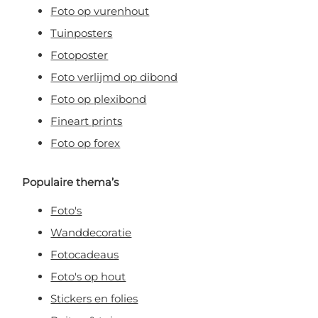
Foto op vurenhout
Tuinposters
Fotoposter
Foto verlijmd op dibond
Foto op plexibond
Fineart prints
Foto op forex
Populaire thema’s
Foto's
Wanddecoratie
Fotocadeaus
Foto's op hout
Stickers en folies